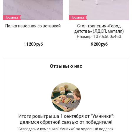
Новинка
Новинка
Полка навесная со вставкой
Стол трапеция «Город
детства» (ЛДСП, металл)
Размер: 1070x500x460
11 200 руб
9 200 руб
Отзывы о нас
 в
Итоги розыгрыша 1 сентября от "Умнички":
О
делимся обратной связью от победителя!
о
"Благодарим компанию "Умничка" за чудесный подарок -