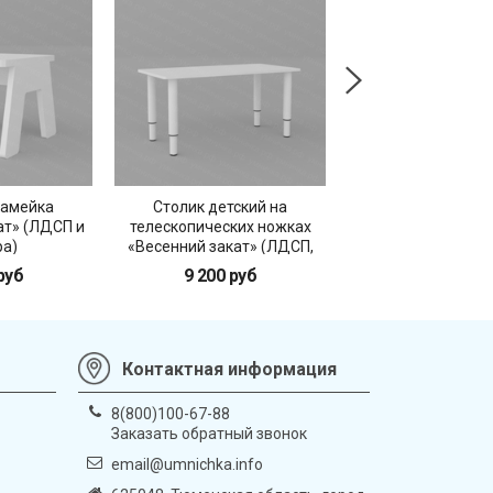
камейка
Столик детский на
Стеллаж детский «
ат» (ЛДСП и
телескопических ножках
закат» 9 - се
а)
«Весенний закат» (ЛДСП,
металл)
руб
9 200 руб
31 400 ру
Контактная информация
8(800)100-67-88
Заказать обратный звонок
email@umnichka.info