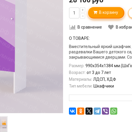
28 100 руб
+
В корзину
–
В сравнение
В избра
О ТОВАРЕ:
Вместительный яркий шкафчик 
раздевалки Вашего детского са
закрывающимися дверцами. Соо
Размер:
990х354х1384 мм.(ШхГх
Возраст:
от 3 до 7 лет
Материалы:
ЛДСП, ХДФ
Тип мебели:
Шкафчики