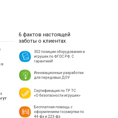
6 фактов настоящей
заботы о клиентах
и
302 позиции оборудования и
игрушек по ФГОС РФ. С
гарантией!
 в
Инновационные разработки
для передовых ДОУ
Сертификация по ТР ТС
из
«О безопасности игрушек»
огут
Бесплатная помощь с
оформлением госзакупки по
44-фз и 223-фз