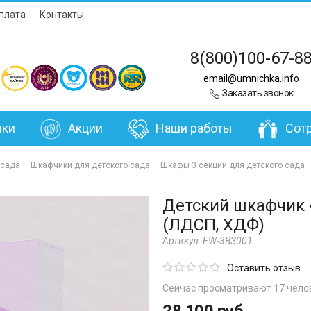
плата
Контакты
8(800)100-67-8
email@umnichka.info
Заказать звонок
нки
Акции
Наши работы
Сот
 сада
—
Шкафчики для детского сада
—
Шкафы 3 секции для детского сада
Детский шкафчик 
(ЛДСП, ХДФ)
Артикул:
FW-3ВЗ001
Оставить отзыв
Сейчас просматривают 17 чело