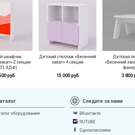
ий шкафчик
Детский стеллаж «Весенний
Детская с
закат» 2 секции
закат» 4 секции
«Весенний зак
П, ХДФ)
фанер
500 руб
15 000 руб
3 800 
аталог
Следите за нами
талог оборудования
ВКонтакте
RUTUBE
Одноклассники