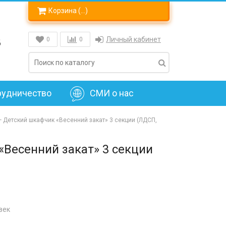
Корзина (
…
)
8
Личный кабинет
0
0
рудничество
СМИ о нас
—
Детский шкафчик «Весенний закат» 3 секции (ЛДСП,
«Весенний закат» 3 секции
век