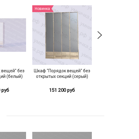
Новинка
Новинка
 вещей" без
Шкаф "Порядок вещей" без
Шкаф "Порядок в
ий (белый)
открытых секций (серый)
открытыми сек
(серый)
 руб
151 200 руб
151 800 ру
ы