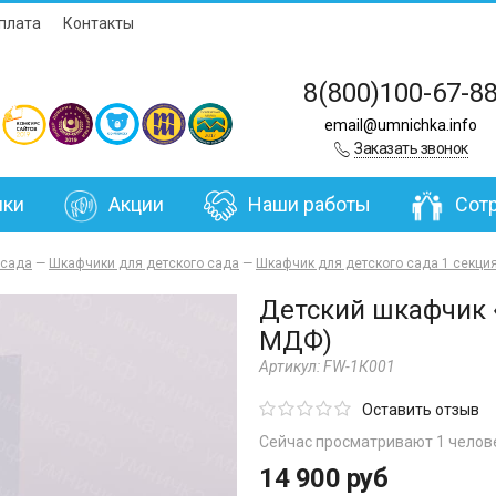
плата
Контакты
8(800)100-67-8
email@umnichka.info
Заказать звонок
нки
Акции
Наши работы
Сот
 сада
—
Шкафчики для детского сада
—
Шкафчик для детского сада 1 секци
Детский шкафчик 
МДФ)
Артикул:
FW-1К001
Оставить отзыв
Сейчас просматривают 1 челов
14 900 руб