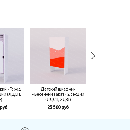
кий «Город
Детский шкафчик
Детский шкаф
ции (ЛДСП,
«Весенний закат» 2 секции
«Солнечное лето» 
)
(ЛДСП, ХДФ)
(ЛДСП, ЛМД
 руб
25 500 руб
27 600 ру