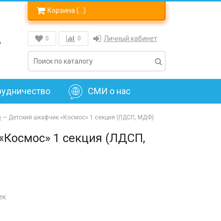
Корзина (
…
)
8
Личный кабинет
0
0
рудничество
СМИ о нас
я
—
Детский шкафчик «Космос» 1 секция (ЛДСП, МДФ)
«Космос» 1 секция (ЛДСП,
ек