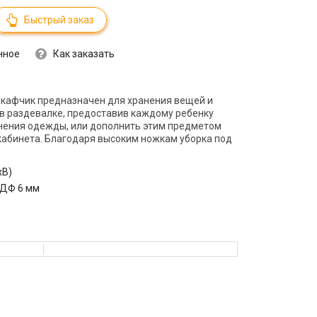
Быстрый заказ
нное
Как заказать
кафчик предназначен для хранения вещей и
 в раздевалке, предоставив каждому ребенку
нения одежды, или дополнить этим предметом
кабинета. Благодаря высоким ножкам уборка под
хВ)
ДФ 6 мм