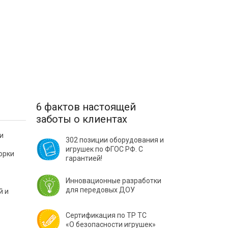
6 фактов настоящей
заботы о клиентах
и
302 позиции оборудования и
игрушек по ФГОС РФ. С
орки
гарантией!
Инновационные разработки
для передовых ДОУ
й и
Сертификация по ТР ТС
«О безопасности игрушек»