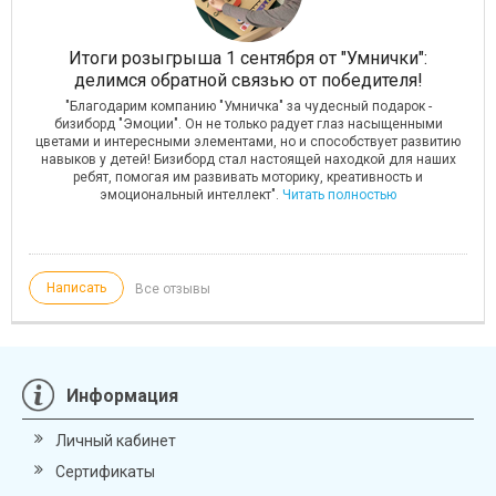
 в
Итоги розыгрыша 1 сентября от "Умнички":
О
делимся обратной связью от победителя!
о
"Благодарим компанию "Умничка" за чудесный подарок -
бизиборд "Эмоции". Он не только радует глаз насыщенными
ОУ!
цветами и интересными элементами, но и способствует развитию
дь
навыков у детей! Бизиборд стал настоящей находкой для наших
ребят, помогая им развивать моторику, креативность и
эмоциональный интеллект".
Читать полностью
Написать
Все отзывы
Информация
Личный кабинет
Сертификаты