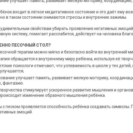
ание улучшает память, развивает мелкую моторику, координацию, 
ебёнок входит в лёгкое медитативное состояние и это даёт ему в
нно в таком состоянии снимаются стрессы и внутренние зажимы.
 удивительным свойствам убирать проявления негативных эмоций.
вную систему, помогает расслабится, действует на человека благ
ЕННО ПЕСОЧНЫЙ СТОЛ?
сочной терапии можно мягко и безопасно войти во внутренний ми
рапия обращается к внутреннему миру ребёнка, используя её тво
етские психологи отмечают, что успеваемость в школе у тех детей
 улучшается;
ование улучшает память, развивает мелкую моторику, координации
, фантазию.
ворчества стимулирует ускоренное развитие мышления и органов 
 происходит изменение образного мышления ребёнка.
ы с песком проявляется способность ребёнка создавать символы. 
ативных эмоций.