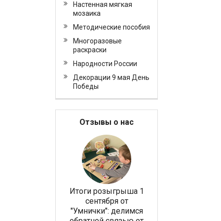
Настенная мягкая
мозаика
Методические пособия
Многоразовые
раскраски
Народности России
Декорации 9 мая День
Победы
Отзывы о нас
екоративно-
Итоги розыгрыша 1
Оборудование
ивающие панели
сентября от
компании «Умнич
иград" в МБДОУ:
"Умнички": делимся
для детских игро
сия "Развитие"
обратной связью от
зон в кафе и бизн