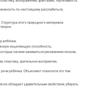
пластику, воображение, фантазию, терпеливость.
озможность по-настоящему расслабиться,
 Структура этого природного материала
отворно.
р ребёнка;
рческую исцеляющую способность;
, которые начали заниматься рисованием песком,
, пластику, зрительное восприятие,
речи ребёнка. Объясняют психологи это тем
Песок обладает удивительным свойством, убирать