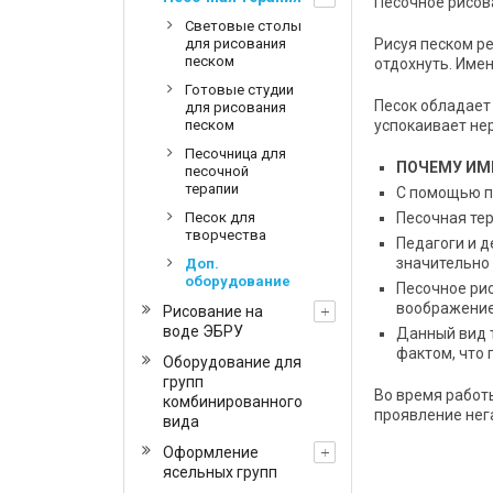
Песочное рисов
Световые столы
Рисуя песком р
для рисования
песком
отдохнуть. Име
Готовые студии
Песок обладает
для рисования
успокаивает нер
песком
Песочница для
ПОЧЕМУ ИМ
песочной
терапии
С помощью пе
Песочная те
Песок для
творчества
Педагоги и д
значительно
Доп.
оборудование
Песочное рис
воображение
Рисование на
воде ЭБРУ
Данный вид т
фактом, что
Оборудование для
групп
Во время работ
комбинированного
проявление нег
вида
Оформление
ясельных групп