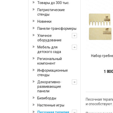
Товары до 300 тыс.
Патриотические
стенды
Новинки
Панели-трансформеры
Уличное
оборудование
Мебель для
детского сада
Набор гребне
Региональный
компонент
Информационные
1 800
стенды
Декоративно-
развивающие
панели
Бизиборды
Песочная терап
и способствуют
Настенные игры
Песочная терапия