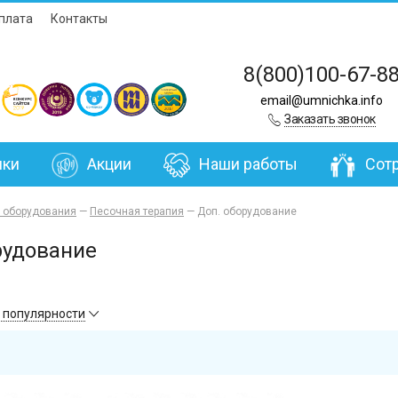
плата
Контакты
8(800)100-67-8
email@umnichka.info
Заказать звонок
нки
Акции
Наши работы
Сот
г оборудования
—
Песочная терапия
—
Доп. оборудование
рудование
 популярности