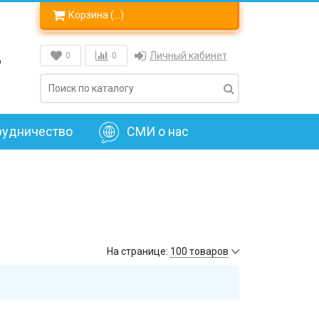
Корзина (
…
)
8
Личный кабинет
0
0
рудничество
СМИ о нас
На странице:
100 товаров