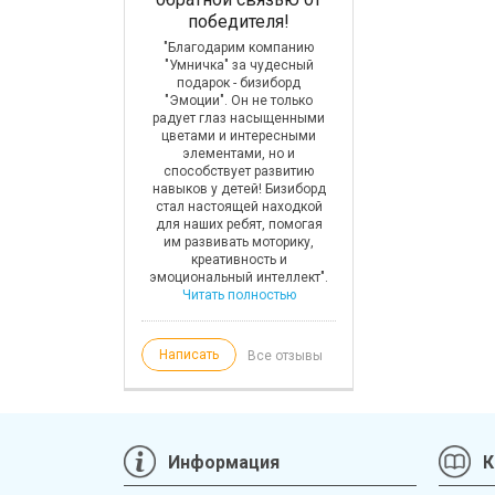
выполнена!
победителя!
пространствах
ичка" совместно с
"Благодарим компанию
Бизиборды от компа
ром ООО "ТФ ИНСЭЛ"
"Умничка" за чудесный
"Умничка" на стене дет
но завершила проект
подарок - бизиборд
зоны семейного ресто
оставке и монтажу
"Эмоции". Он не только
«Бонджорно Бамбини
ативно-развивающих
радует глаз насыщенными
Чувашской Республик
елей "Миниград" и
цветами и интересными
Красночетайский р-н,
ская среда"в МБДОУ!
элементами, но и
Красные Четаи
 судя по отзывам,
способствует развитию
представляют собо
ик просто в восторге!
навыков у детей! Бизиборд
полноценное развива
! Ведь "Миниград" –
стал настоящей находкой
игровое пространство
стоящая находка для
для наших ребят, помогая
занятий с детками до 
сельных групп.
им развивать моторику,
лет.
Читать полност
итать полностью
креативность и
эмоциональный интеллект".
Читать полностью
Написать
Все отзывы
Информация
К