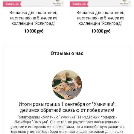
Новинка
Новинка
Вешалка для полотенец
Вешалка для полотенец
настенная на 5 ячеек из
настенная на 5 ячеек из
коллекции "Яслиград"
коллекции "Яслиград"
(розовые боковины)
(голубые боковины)
10 800 руб
10 800 руб
Отзывы о нас
 в
Итоги розыгрыша 1 сентября от "Умнички":
О
делимся обратной связью от победителя!
о
"Благодарим компанию "Умничка" за чудесный подарок -
бизиборд "Эмоции". Он не только радует глаз насыщенными
ОУ!
цветами и интересными элементами, но и способствует развитию
дь
навыков у детей! Бизиборд стал настоящей находкой для наших