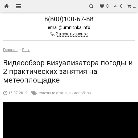
0
0
…
8(800)100-67-88
email@umnichka.info
Заказать звонок
Главная
—
Блог
Видеообзор визуализатора погоды и
2 практических занятия на
метеоплощадке
16.07.2019
полезные статьи
,
видеообзор