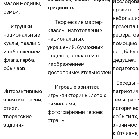
Исследова
малой Родины,
традициях.
проекты: 
семьи.
небольши
·
Творческие мастер-
·
Игрушки:
презентац
классы: изготовление
национальные
рефератов
национальных
куклы, пазлы с
помощью 
украшений, бумажных
изображением
пап, бабуш
поделок, коллажей с
флага, герба,
дедушек,
изображением
обычаев.
педагогов
достопримечательностей.
·
·
Беседы 
·
Игровые занятия:
Интерактивные
патриотич
игры-викторины, лото с
занятия: песни,
темы: рас
символами,
стихи,
историчес
фотографиями героев
творческие
событиях,
страны.
задания.
значимос
к Отчизне