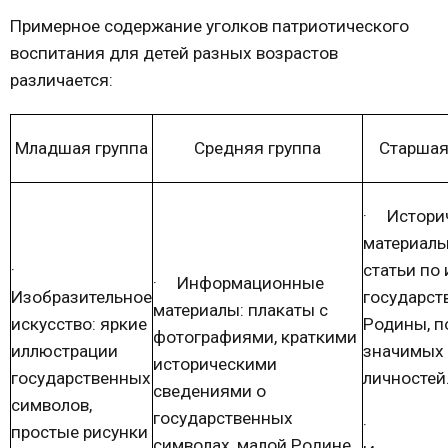
Примерное содержание уголков патриотического
воспитания для детей разных возрастов
различается:
Младшая группа
Средняя группа
Старшая
·
Истори
материалы:
·
статьи по
·
Информационные
Изобразительное
государст
материалы: плакаты с
искусство: яркие
Родины, п
фотографиями, краткими
иллюстрации
значимых
историческими
государственных
личностей
сведениями о
символов,
государственных
·
простые рисунки
символах, малой Родине,