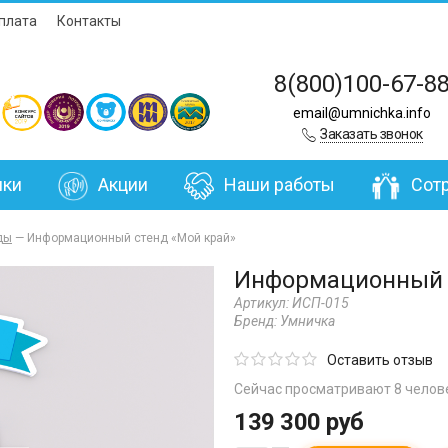
плата
Контакты
8(800)100-67-8
email@umnichka.info
Заказать звонок
нки
Акции
Наши работы
Сот
ды
—
Информационный стенд «Мой край»
Информационный 
Артикул:
ИСП-015
Бренд:
Умничка
Оставить отзыв
Сейчас просматривают 8 челов
139 300 руб