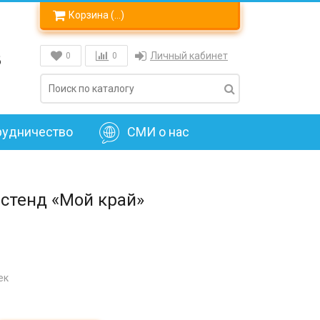
Корзина (
…
)
8
Личный кабинет
0
0
рудничество
СМИ о нас
стенд «Мой край»
ек