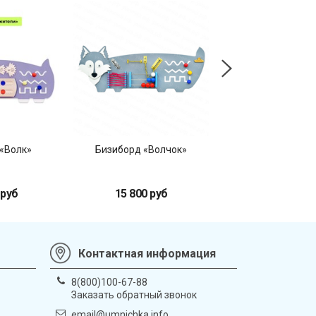
«Волк»
Бизиборд «Волчок»
Бизиборд «Волчок
Бочок»
 руб
15 800 руб
22 700 ру
Контактная информация
8(800)100-67-88
Заказать обратный звонок
email@umnichka.info