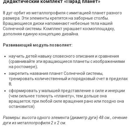
Дидактический комплект «Парад планет»
8 дуг-орбит из металлопрофиля с имитацией планет разного
размера. Эти элементы крепятся на заборные столбы.
Вращающиеся диски напоминают небесные тела нашей
Солнечной системы. Комплект украшает космоплощадку,
дополняя единую концепцию дизайна.
Развивающий модуль позволяет:
научить детей навыку словесного описания и сравнения
(сравнивайте эти вращающиеся планеты с изображениями
на ростомере);
закрепить названия планет Солнечной системы,
тренировать количественный и порядковый счет в пределах
8;
сформировать у малышей представление о силе и инерции
(чем сильнее толкнуть «планету», тем дольше она
вращается; при любой силе вращения рано или поздно она
остановится).
Размеры: высота одного элемента (диаметр дуги) 48 см., сечение
дуги из металлопрофиля 2 х 2 см.