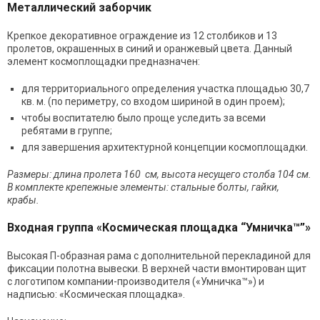
Металлический заборчик
Крепкое декоративное ограждение из 12 столбиков и 13
пролетов, окрашенных в синий и оранжевый цвета. Данный
элемент космоплощадки предназначен:
для территориального определения участка площадью 30,7
кв. м. (по периметру, со входом шириной в один проем);
чтобы воспитателю было проще уследить за всеми
ребятами в группе;
для завершения архитектурной концепции космоплощадки.
Размеры: длина пролета 160 см, высота несущего столба 104 см.
В комплекте крепежные элементы: стальные болты, гайки,
крабы.
Входная группа «Космическая площадка “Умничка™”»
Высокая П-образная рама с дополнительной перекладиной для
фиксации полотна вывески. В верхней части вмонтирован щит
с логотипом компании-производителя («Умничка™») и
надписью: «Космическая площадка».