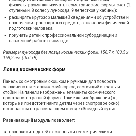
физкультразминки, изучать геометрические формы, счет (2
ступеньки, 8 колес у лунохода, 9 лепестков у кабины);
расширять кругозор малышей сведениями об устройстве и
назначении транспортных средств, о значении физической
подготовки человека;
приучать детей к профессиональной субординации и
слаженной работе в команде.
Размеры лунохода без ловца космических форм: 156,7 х 103,5 х
159,2 см. (ШхГхВ)
Ловец космических форм
Панель со смотровым окошком и ручками для поворота
заключена в металлический каркас, состоящий из рамы и
стойки. На панели изображены элементы космического
пространства разной формы. Такие же изображения (те,
которые и предстоит найти детям через смотровое окно)
встречаются на развивающем стенде «Звездный путь».
Развивающий модуль позволяет:
познакомить детей с основными геометрическими