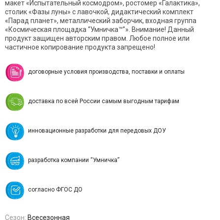
м
акет «Испытательный космодром», р
остомер «Галактика»,
с
толик «Фазы луны» с лавочкой, д
идактический комплект
«Парад планет», м
еталлический заборчик, в
ходная группа
«Космическая площадка “Умничка™”». Внимание! Данный
продукт защищен авторским правом. Любое полное или
частичное копирование продукта запрещено!
договорные условия производства, поставки и оплаты
доставка по всей России самым выгодным тарифам
инновационные разработки для передовых ДОУ
разработка компании “Умничка”
согласно ФГОС ДО
Сезон:
Всесезонная