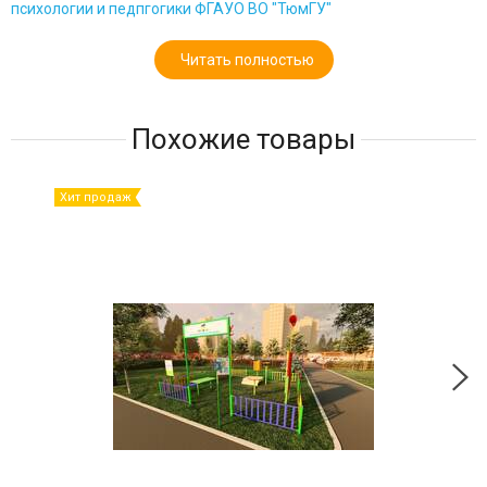
психологии и педпгогики ФГАУО ВО "ТюмГУ"
Читать полностью
Похожие товары
Хит продаж
Хит