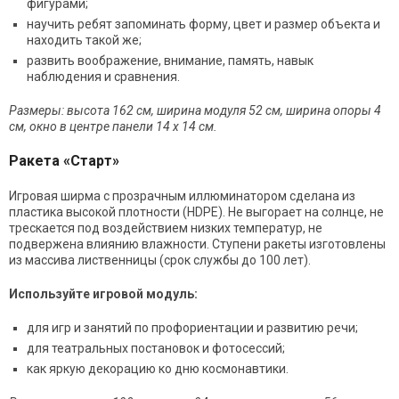
фигурами;
научить ребят запоминать форму, цвет и размер объекта и
находить такой же;
развить воображение, внимание, память, навык
наблюдения и сравнения.
Размеры: высота 162 см, ширина модуля 52 см, ширина опоры 4
см, окно в центре панели 14 х 14 см.
Ракета «Старт»
Игровая ширма с прозрачным иллюминатором сделана из
пластика высокой плотности (HDPE). Не выгорает на солнце, не
трескается под воздействием низких температур, не
подвержена влиянию влажности. Ступени ракеты изготовлены
из массива лиственницы (срок службы до 100 лет).
Используйте игровой модуль:
для игр и занятий по профориентации и развитию речи;
для театральных постановок и фотосессий;
как яркую декорацию ко дню космонавтики.