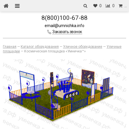
0
0
…
8(800)100-67-88
email@umnichka.info
Заказать звонок
Главная
—
Каталог оборудования
—
Уличное оборудование
—
Уличные
площадки
—
Космическая площадка «Умничка™»