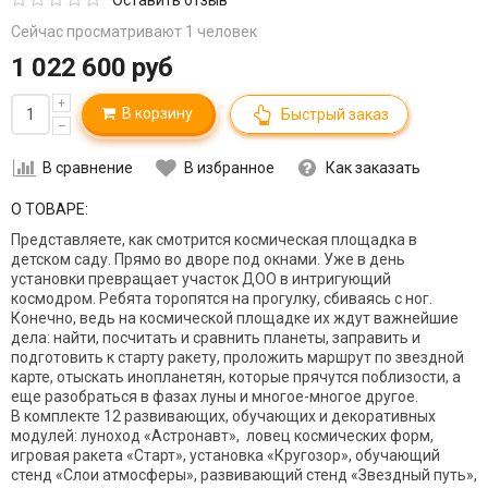
Сейчас просматривают 1 человек
1 022 600 руб
+
В корзину
Быстрый заказ
–
В сравнение
В избранное
Как заказать
О ТОВАРЕ:
Представляете, как смотрится космическая площадка в
детском саду. Прямо во дворе под окнами. Уже в день
установки превращает участок ДОО в интригующий
космодром. Ребята торопятся на прогулку, сбиваясь с ног.
Конечно, ведь на космической площадке их ждут важнейшие
дела:
найти, посчитать и сравнить планеты,
заправить и
подготовить к старту ракету,
проложить маршрут по звездной
карте,
отыскать инопланетян, которые прячутся поблизости,
а
еще разобраться в фазах луны и многое-многое другое.
В комплекте 12 развивающих, обучающих и декоративных
модулей: л
уноход «Астронавт», л
овец космических форм,
и
гровая ракета «Старт», у
становка «Кругозор», о
бучающий
стенд «Слои атмосферы», р
азвивающий стенд «Звездный путь»,