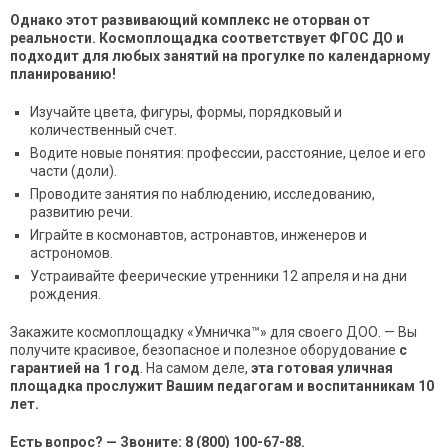
Однако этот развивающий комплекс не оторван от
реальности. Космоплощадка соответствует ФГОС ДО и
подходит для любых занятий на прогулке по календарному
планированию!
Изучайте цвета, фигуры, формы, порядковый и
количественный счет.
Водите новые понятия: профессии, расстояние, целое и его
части (доли).
Проводите занятия по наблюдению, исследованию,
развитию речи.
Играйте в космонавтов, астронавтов, инженеров и
астрономов.
Устраивайте феерические утренники 12 апреля и на дни
рождения.
Закажите космоплощадку «Умничка™» для своего ДОО. — Вы
получите красивое, безопасное и полезное оборудование
с
гарантией на 1 год
. На самом деле,
эта готовая уличная
площадка прослужит Вашим педагогам и воспитанникам 10
лет.
Есть вопрос? — Звоните: 8 (800) 100-67-88.