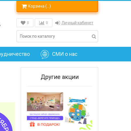
Корзина (
…
)
8
Личный кабинет
0
0
рудничество
СМИ о нас
Другие акции