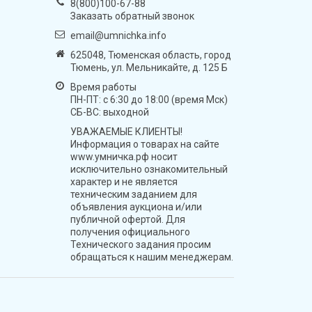
8(800)100-67-88
Заказать обратный звонок
email@umnichka.info
625048, Тюменская область, город
Тюмень, ул. Мельникайте, д. 125 Б
Время работы
ПН-ПТ: с 6:30 до 18:00 (время Мск)
СБ-ВС: выходной
УВАЖАЕМЫЕ КЛИЕНТЫ!
Информация о товарах на сайте
www.умничка.рф носит
исключительно ознакомительный
характер и не является
техническим заданием для
объявления аукциона и/или
публичной офертой. Для
получения официального
Технического задания просим
обращаться к нашим менеджерам.