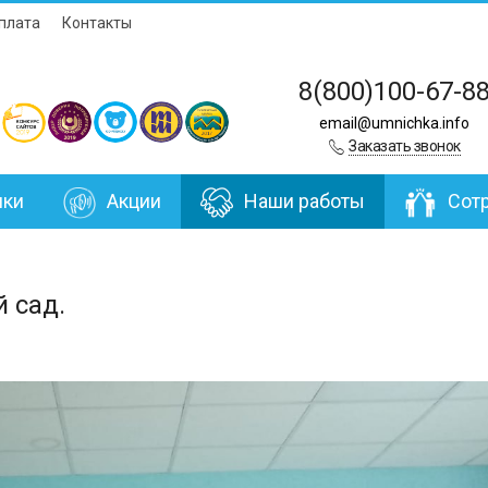
плата
Контакты
8(800)100-67-8
email@umnichka.info
Заказать звонок
нки
Акции
Наши работы
Сот
 сад.