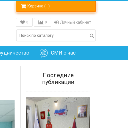
Корзина (
…
)
8
Личный кабинет
0
0
рудничество
СМИ о нас
Последние
публикации