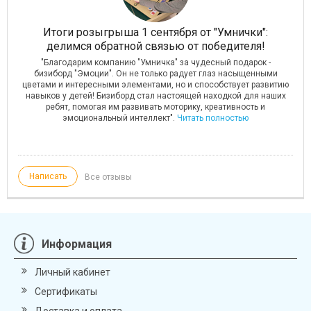
 в
Итоги розыгрыша 1 сентября от "Умнички":
О
делимся обратной связью от победителя!
о
"Благодарим компанию "Умничка" за чудесный подарок -
бизиборд "Эмоции". Он не только радует глаз насыщенными
ОУ!
цветами и интересными элементами, но и способствует развитию
дь
навыков у детей! Бизиборд стал настоящей находкой для наших
ребят, помогая им развивать моторику, креативность и
эмоциональный интеллект".
Читать полностью
Написать
Все отзывы
Информация
Личный кабинет
Сертификаты
Доставка и оплата