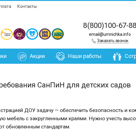
плата
Контакты
8(800)100-67-8
email@umnichka.info
Заказать звонок
нки
Акции
Наши работы
Сот
ребования СанПиН для детских садов
истрацией
ДОУ
задачу — обеспечить безопасность и к
ную
мебель
с закругленными краями. Нужно учесть высо
вуют обновленным стандартам.