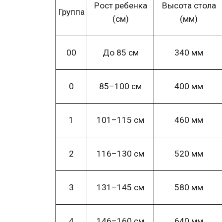
Рост
ребенка
Высота
стола
Группа
(см)
(мм)
00
До 85 см
340 мм
0
85–100 см
400 мм
1
101–115 см
460 мм
2
116–130 см
520 мм
3
131–145 см
580 мм
4
146–160 см
640 мм