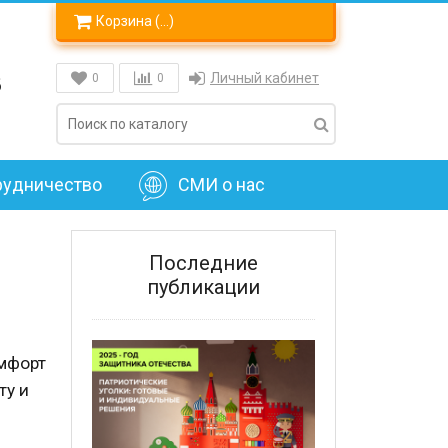
Корзина (
…
)
8
Личный кабинет
0
0
рудничество
СМИ о нас
Последние
публикации
омфорт
ту и