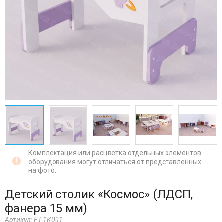
Комплектация или расцветка отдельных элементов
оборудования могут отличаться от представленных
на фото.
Детский столик «Космос» (ЛДСП,
фанера 15 мм)
Артикул:
FT-1К001