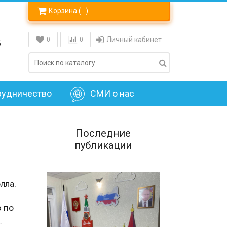
Корзина (
…
)
8
Личный кабинет
0
0
рудничество
СМИ о нас
Последние
публикации
лла.
 по
.