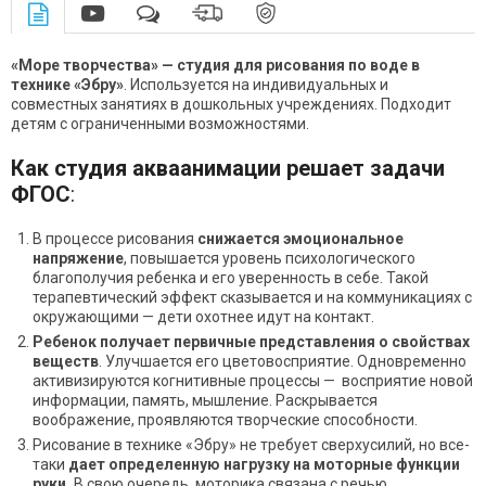
«Море творчества» — студия для рисования по воде в
технике «Эбру»
. Используется на индивидуальных и
совместных занятиях в дошкольных учреждениях. Подходит
детям с ограниченными возможностями.
Как студия акваанимации решает задачи
ФГОС
:
В процессе рисования
снижается эмоциональное
напряжение
, повышается уровень психологического
благополучия ребенка и его уверенность в себе. Такой
терапевтический эффект сказывается и на коммуникациях с
окружающими — дети охотнее идут на контакт.
Ребенок получает первичные представления о свойствах
веществ
. Улучшается его цветовосприятие. Одновременно
активизируются когнитивные процессы — восприятие новой
информации, память, мышление. Раскрывается
воображение, проявляются творческие способности.
Рисование в технике «Эбру» не требует сверхусилий, но все-
таки
дает определенную нагрузку на моторные функции
руки.
В свою очередь, моторика связана с речью.