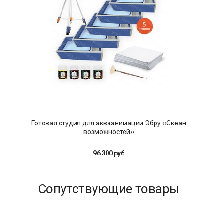
Готовая студия для акваанимации Эбру ‹‹Океан
возможностей››
96 300 руб
Сопутствующие товары
Хит