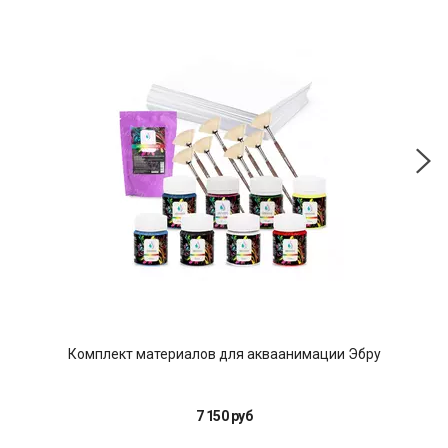
Комплект материалов для акваанимации Эбру
Стол
7 150 руб