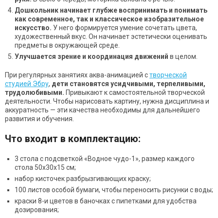
Дошкольник начинает глубже воспринимать и понимать
как современное, так и классическое изобразительное
искусство.
У него формируется умение сочетать цвета,
художественный вкус. Он начинает эстетически оценивать
предметы в окружающей среде.
Улучшается зрение и координация движений
в целом.
При регулярных занятиях аква-анимацией с
творческой
студией Эбру
,
дети становятся усидчивыми, терпеливыми,
трудолюбивыми.
Привыкают к самостоятельной творческой
деятельности. Чтобы нарисовать картину, нужна дисциплина и
аккуратность — эти
качества
необходимы для дальнейшего
развития и обучения.
Что входит в комплектацию:
3 стола с подсветкой «Водное чудо-1», размер каждого
стола 50х30х15 см;
набор кисточек разбрызгивающих краску;
100 листов особой бумаги, чтобы переносить рисунки с воды;
краски 8-и цветов в баночках с пипетками для удобства
дозирования;