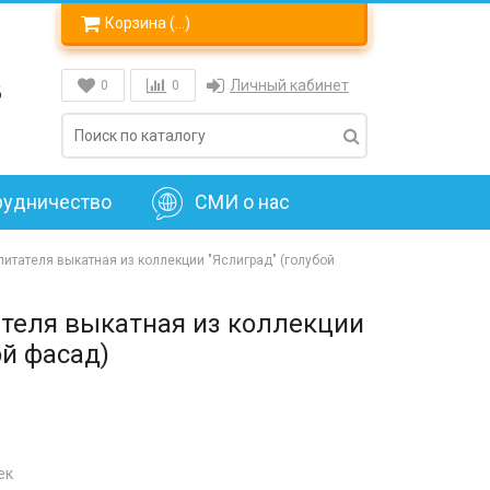
Корзина (
…
)
8
Личный кабинет
0
0
рудничество
СМИ о нас
итателя выкатная из коллекции "Яслиград" (голубой
ателя выкатная из коллекции
ой фасад)
ек