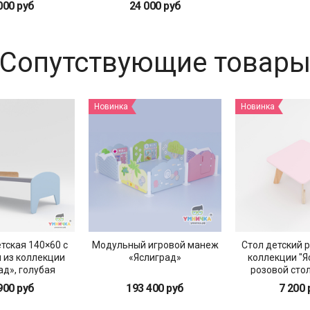
000 руб
24 000 руб
Сопутствующие товар
Новинка
Новинка
тская 140×60 с
Модульный игровой манеж
Стол детский 
 из коллекции
«Яслиград»
коллекции "Я
ад», голубая
розовой сто
900 руб
193 400 руб
7 200 