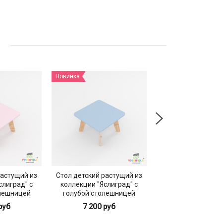
ы
Новинка
Новинка
растущий из
Стол детский растущий из
Стол детский рас
слиград" с
коллекции "Яслиград" с
коллекции "Яслиг
лешницей
голубой столешницей
белой столешн
руб
7 200 руб
7 200 руб