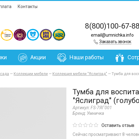
плата
Контакты
8(800)100-67-8
email@umnichka.info
Заказать звонок
нки
Акции
Наши работы
Сот
 сада
—
Коллекции мебели
—
Коллекция мебели "Яслиград"
—
Тумба для восп
Тумба для воспит
"Яслиград" (голуб
Артикул:
FS-7ЯГ001
Бренд:
Умничка
Оставить отзыв
Сейчас просматривают 8 челов