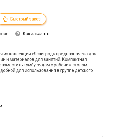
Быстрый заказ
нное
Как заказать
я из коллекции «Яслиград» предназначена для
ии и материалов для занятий. Компактная
разместить тумбу рядом с рабочим столом.
добной для использования в группе детского
м.