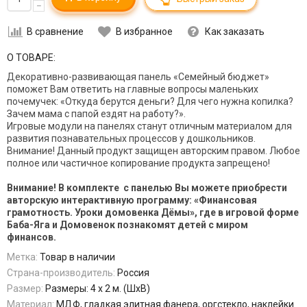
–
В сравнение
В избранное
Как заказать
О ТОВАРЕ:
Декоративно-развивающая панель «Семейный бюджет»
поможет Вам ответить на главные вопросы маленьких
почемучек: «Откуда берутся деньги? Для чего нужна копилка?
Зачем мама с папой ездят на работу?».
Игровые модули на панелях станут отличным материалом для
развития познавательных процессов у дошкольников.
Внимание! Данный продукт защищен авторским правом. Любое
полное или частичное копирование продукта запрещено!
Внимание! В комплекте с панелью Вы можете приобрести
авторскую интерактивную программу: «Финансовая
грамотность. Уроки домовенка Дёмы», где в игровой форме
Баба-Яга и Домовенок познакомят детей с миром
финансов.
Метка:
Товар в наличии
Страна-производитель:
Россия
Размер:
Размеры: 4 х 2 м. (ШхВ)
Материал:
МДФ, гладкая элитная фанера, оргстекло, наклейки