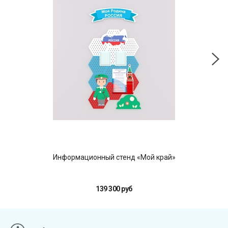
Информационный стенд «Мой край»
Д
139 300 руб