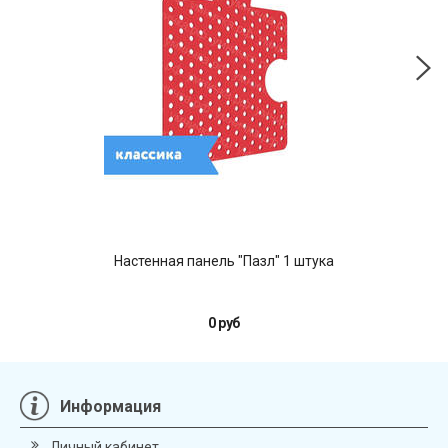
Настенная панель "Пазл" 1 штука
Инф
0 руб
Информация
Личный кабинет