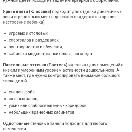
нужном цвете, исходя из задач интерьерного оформления.
Яркие цвета (Классика)
подходят для отделки динамичных
зон и «тревожных» мест (где важно поддержать хорошее
настроение ребенка):
игровых и столовых,
спортзалов и раздевалок,
зон творчества и обучения,
кабинета медсестры, психолога, логопеда.
Пастельные оттенки
(Пастель)
идеальны для помещений с
низким и умеренным уровнем активности дошкольников. А
также мест, где нужно контролировать внимание большого
числа детей:
спален, фойе,
актовых залов,
узких или слабоосвещенных коридоров,
небольших врачебных кабинетов.
Однотонные
стеновые панели подходят для любого
помещения: