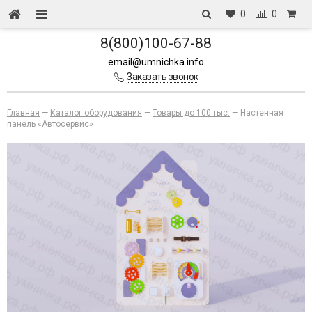
0
0
…
8(800)100-67-88
email@umnichka.info
Заказать звонок
Главная
—
Каталог оборудования
—
Товары до 100 тыс.
—
Настенная
панель «Автосервис»