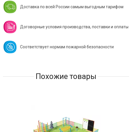
Доставка по всей России самым выгодным тарифом
Договорные условия производства, поставки и оплаты
Соответствует нормам пожарной безопасности
Похожие товары
Хит