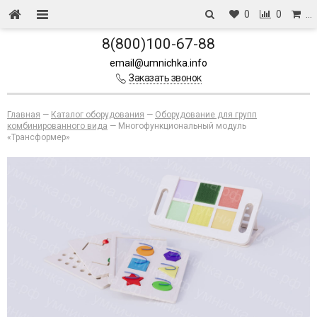
0
0
…
8(800)100-67-88
email@umnichka.info
Заказать звонок
Главная
—
Каталог оборудования
—
Оборудование для групп
комбинированного вида
—
Многофункциональный модуль
«Трансформер»