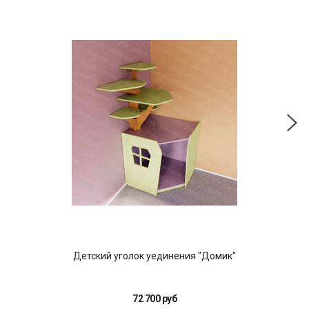
Детский уголок уединения "Домик"
Нас
72 700 руб